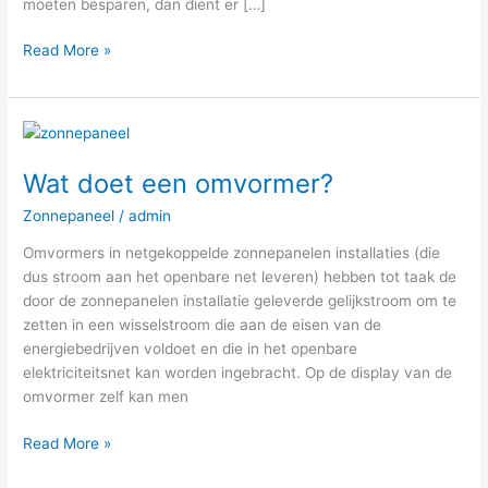
moeten besparen, dan dient er […]
Read More »
Wat
doet
Wat doet een omvormer?
een
omvormer?
Zonnepaneel
/
admin
Omvormers in netgekoppelde zonnepanelen installaties (die
dus stroom aan het openbare net leveren) hebben tot taak de
door de zonnepanelen installatie geleverde gelijkstroom om te
zetten in een wisselstroom die aan de eisen van de
energiebedrijven voldoet en die in het openbare
elektriciteitsnet kan worden ingebracht. Op de display van de
omvormer zelf kan men
Read More »