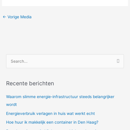
←
Vorige Media
Z
o
e
Recente berichten
k
n
Waarom slimme energie-infrastructuur steeds belangrijker
a
wordt
a
Energieverbruik verlagen in huis wat werkt echt
r
Hoe huur ik makkelijk een container in Den Haag?
: