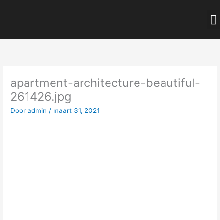
Ga
naar
de
inhoud
apartment-architecture-beautiful-
261426.jpg
Door
admin
/
maart 31, 2021